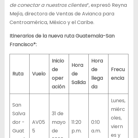
de conectar a nuestros clientes
”, expresó Reyna
Mejía, directora de Ventas de Avianca para
Centroamérica, México y el Caribe.
Itinerarios de la nueva ruta Guatemala-San
Francisco*:
Inicio
Hora
Hora
de
de
Frecu
Ruta
Vuelo
de
oper
llega
encia
Salida
ación
da
Lunes,
San
miérc
Salva
31 de
oles,
dor -
AV05
mayo
11:20
0:10
viern
Guat
5
de
p.m.
a.m.
es y