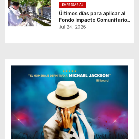
EMPRESARIAL
n
Últimos días para aplicar al
Fondo Impacto Comunitario
t
de TELUS Digital El Salvador.
Jul 24, 2026
r
a
d
a
s