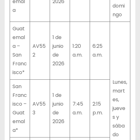
emal
2026
domi
a
ngo
Guat
emal
1 de
a –
AV55
junio
1:20
6:25
San
2
de
a.m.
a.m.
Franc
2026
isco*
Lunes,
San
mart
Franc
1 de
es,
isco –
AV55
junio
7:45
2:15
jueve
Guat
3
de
a.m.
p.m.
s y
emal
2026
sába
a*
do