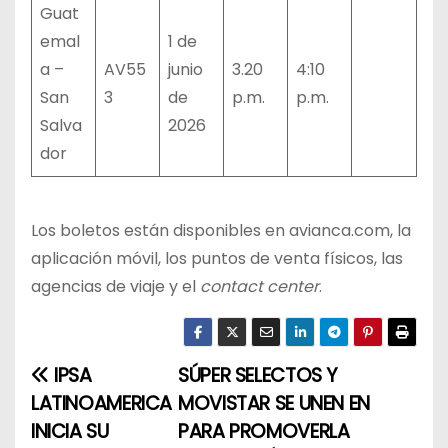
Guat
emal
1 de
a –
AV55
junio
3.20
4:10
San
3
de
p.m.
p.m.
Salva
2026
dor
Los boletos están disponibles en avianca.com, la
aplicación móvil, los puntos de venta físicos, las
agencias de viaje y el
contact center
.
IPSA
SÚPER SELECTOS Y
N
LATINOAMERICA
MOVISTAR SE UNEN EN
a
INICIA SU
PARA PROMOVERLA