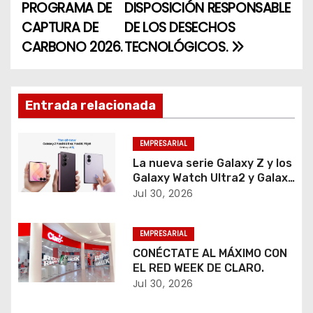
PROGRAMA DE
DISPOSICIÓN RESPONSABLE
v
CAPTURA DE
DE LOS DESECHOS
e
CARBONO 2026.
TECNOLÓGICOS.
g
a
Entrada relacionada
c
EMPRESARIAL
i
La nueva serie Galaxy Z y los
Galaxy Watch Ultra2 y Galaxy
ó
Watch9 inauguran una
Jul 30, 2026
experiencia más inteligente,
n
personalizada y conectada
EMPRESARIAL
para trabajar, crear, cuidar la
d
salud y disfrutar el día a día.
CONÉCTATE AL MÁXIMO CON
EL RED WEEK DE CLARO.
e
Jul 30, 2026
e