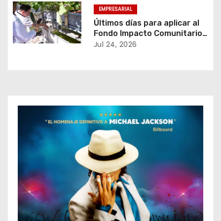
e
EMPRESARIAL
Últimos días para aplicar al
n
Fondo Impacto Comunitario
de TELUS Digital El Salvador.
Jul 24, 2026
t
r
a
d
a
s