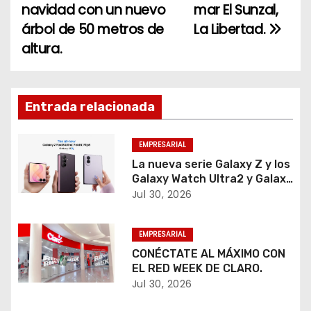
a
navidad con un nuevo
mar El Sunzal,
árbol de 50 metros de
La Libertad.
v
altura.
e
g
Entrada relacionada
a
c
EMPRESARIAL
La nueva serie Galaxy Z y los
i
Galaxy Watch Ultra2 y Galaxy
Watch9 inauguran una
Jul 30, 2026
ó
experiencia más inteligente,
personalizada y conectada
n
EMPRESARIAL
para trabajar, crear, cuidar la
salud y disfrutar el día a día.
CONÉCTATE AL MÁXIMO CON
d
EL RED WEEK DE CLARO.
Jul 30, 2026
e