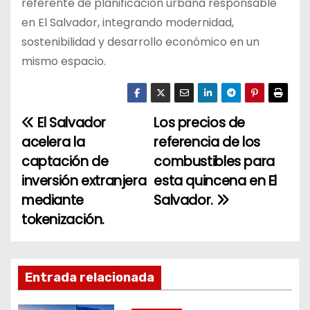
referente de planificación urbana responsable
en El Salvador, integrando modernidad,
sostenibilidad y desarrollo económico en un
mismo espacio.
El Salvador
Los precios de
N
acelera la
referencia de los
a
captación de
combustibles para
inversión extranjera
esta quincena en El
v
mediante
Salvador.
e
tokenización.
g
a
Entrada relacionada
c