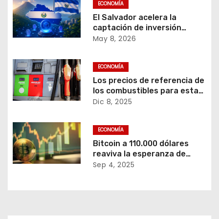
ECONOMÍA
i
El Salvador acelera la
captación de inversión
ó
extranjera mediante
May 8, 2026
tokenización.
n
ECONOMÍA
d
Los precios de referencia de
los combustibles para esta
e
quincena en El Salvador.
Dic 8, 2025
e
ECONOMÍA
n
Bitcoin a 110.000 dólares
reaviva la esperanza de
t
inversionistas.
Sep 4, 2025
r
a