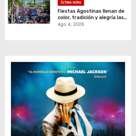
t
ÚLTIMA HORA
Fiestas Agostinas llenan de
r
color, tradición y alegría las
calles de San Salvador
Ago 4, 2026
a
d
a
s