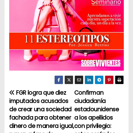
FGR logra que diez
Confirman
N
imputados acusados
ciudadanía
a
de crear una sociedad
estadounidense
fachada para obtener
a los apellidos
v
dinero de manera igual,
con privilegio:
e