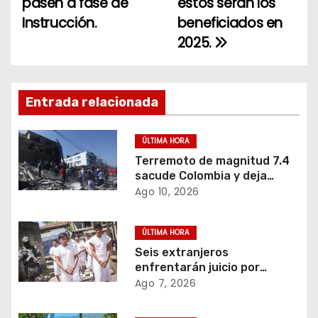
pasen a fase de
estos serán los
Instrucción.
beneficiados en
g
2025.
a
c
Entrada relacionada
i
ó
ÚLTIMA HORA
Terremoto de magnitud 7.4
n
sacude Colombia y deja
decenas de muertos y
Ago 10, 2026
d
graves daños.
e
ÚLTIMA HORA
Seis extranjeros
e
enfrentarán juicio por
transportar 1,102 kilos de
Ago 7, 2026
n
cocaína.