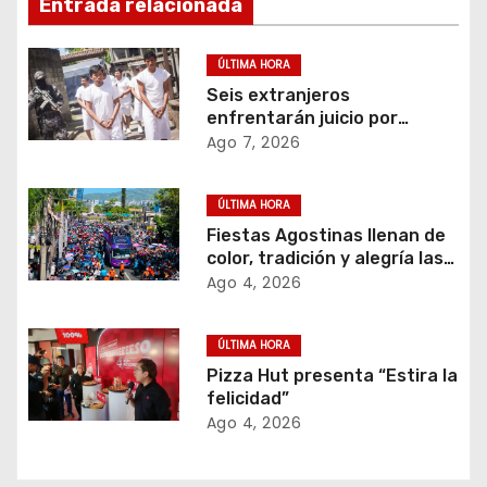
Entrada relacionada
c
ÚLTIMA HORA
i
Seis extranjeros
enfrentarán juicio por
ó
transportar 1,102 kilos de
Ago 7, 2026
cocaína.
n
ÚLTIMA HORA
d
Fiestas Agostinas llenan de
color, tradición y alegría las
e
calles de San Salvador
Ago 4, 2026
e
ÚLTIMA HORA
n
Pizza Hut presenta “Estira la
felicidad”
t
Ago 4, 2026
r