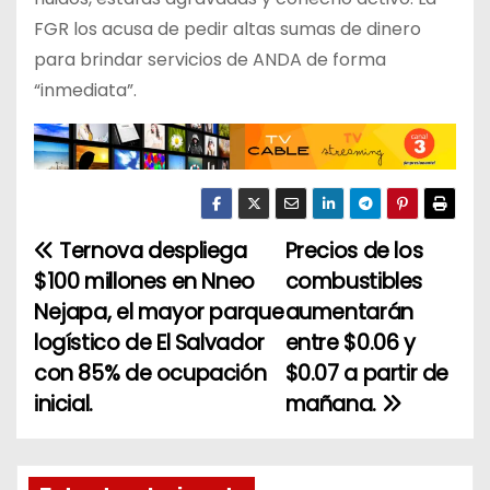
FGR los acusa de pedir altas sumas de dinero
para brindar servicios de ANDA de forma
“inmediata”.
Ternova despliega
Precios de los
N
$100 millones en Nneo
combustibles
a
Nejapa, el mayor parque
aumentarán
logístico de El Salvador
entre $0.06 y
v
con 85% de ocupación
$0.07 a partir de
e
inicial.
mañana.
g
a