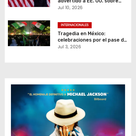
d
advertido a EE. UU. sobre
presunta amenaza contra
Jul 10, 2026
e
Donald Trump.
e
INTERNACIONALES
Tragedia en México:
n
celebraciones por el pase de
la selección a octavos del
Jul 3, 2026
t
Mundial dejan tres muertos.
r
a
d
a
s