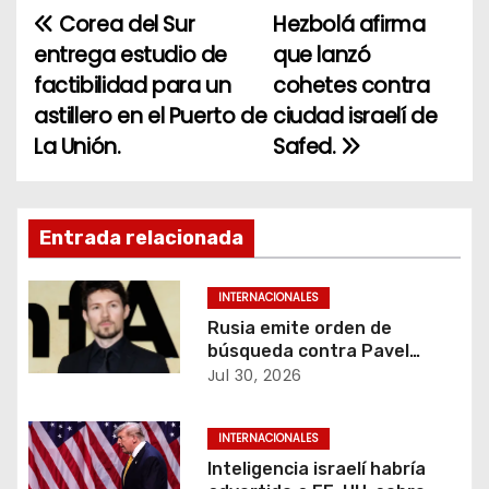
Corea del Sur
Hezbolá afirma
N
entrega estudio de
que lanzó
a
factibilidad para un
cohetes contra
astillero en el Puerto de
ciudad israelí de
v
La Unión.
Safed.
e
g
Entrada relacionada
a
c
INTERNACIONALES
Rusia emite orden de
i
búsqueda contra Pavel
Durov, fundador de
Jul 30, 2026
ó
Telegram.
n
INTERNACIONALES
Inteligencia israelí habría