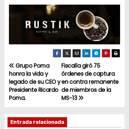
Grupo Poma
Fiscalía giró 75
N
honra la vida y
órdenes de captura
a
legado de su CEO y
en contra remanente
Presidente Ricardo
de miembros de la
v
Poma.
MS-13
e
g
Entrada relacionada
a