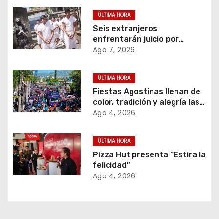
c
ÚLTIMA HORA
Seis extranjeros
i
enfrentarán juicio por
transportar 1,102 kilos de
Ago 7, 2026
ó
cocaína.
n
ÚLTIMA HORA
Fiestas Agostinas llenan de
d
color, tradición y alegría las
calles de San Salvador
Ago 4, 2026
e
e
ÚLTIMA HORA
Pizza Hut presenta “Estira la
n
felicidad”
Ago 4, 2026
t
r