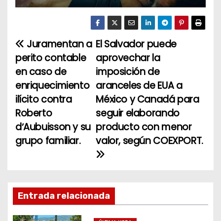
Juramentan a
El Salvador puede
N
perito contable
aprovechar la
a
en caso de
imposición de
enriquecimiento
aranceles de EUA a
v
ilícito contra
México y Canadá para
e
Roberto
seguir elaborando
dʼAubuisson y su
producto con menor
g
grupo familiar.
valor, según COEXPORT.
a
c
i
Entrada relacionada
ó