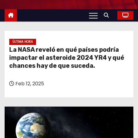
o
ÚLTIMA HORA
La NASA reveló en qué países podría
impactar el asteroide 2024 YR4 y qué
chances hay de que suceda.
Feb 12, 2025