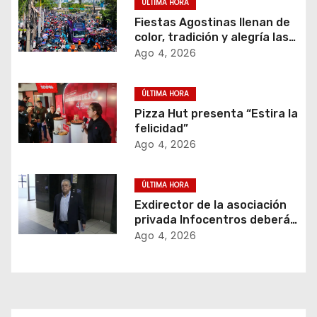
ÚLTIMA HORA
n
Fiestas Agostinas llenan de
color, tradición y alegría las
d
calles de San Salvador
Ago 4, 2026
e
ÚLTIMA HORA
e
Pizza Hut presenta “Estira la
felicidad”
n
Ago 4, 2026
t
ÚLTIMA HORA
r
Exdirector de la asociación
privada Infocentros deberá
a
retribuir $ 3.1 millones al
Ago 4, 2026
Estado salvadoreño
d
a
s