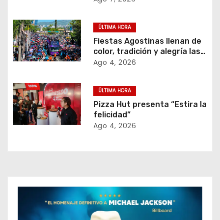
i
cocaína.
ó
ÚLTIMA HORA
n
Fiestas Agostinas llenan de
color, tradición y alegría las
d
calles de San Salvador
Ago 4, 2026
e
ÚLTIMA HORA
e
Pizza Hut presenta “Estira la
felicidad”
n
Ago 4, 2026
t
r
a
d