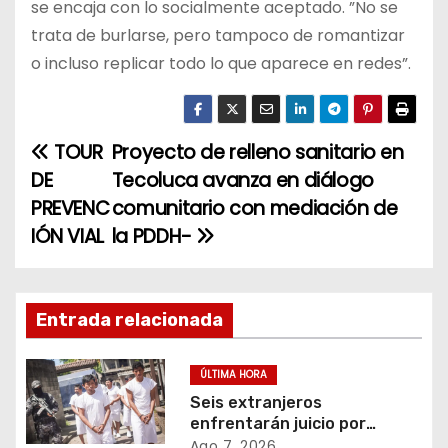
se encaja con lo socialmente aceptado. ”No se
trata de burlarse, pero tampoco de romantizar
o incluso replicar todo lo que aparece en redes”.
TOUR
Proyecto de relleno sanitario en
N
DE
Tecoluca avanza en diálogo
a
PREVENC
comunitario con mediación de
IÓN VIAL
la PDDH-
v
e
g
Entrada relacionada
a
ÚLTIMA HORA
c
Seis extranjeros
enfrentarán juicio por
transportar 1,102 kilos de
Ago 7, 2026