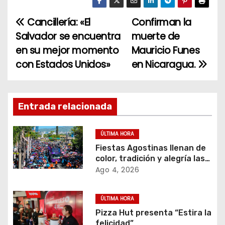
Cancillería: «El
Confirman la
N
Salvador se encuentra
muerte de
a
en su mejor momento
Mauricio Funes
con Estados Unidos»
en Nicaragua.
v
e
g
Entrada relacionada
a
ÚLTIMA HORA
c
Fiestas Agostinas llenan de
color, tradición y alegría las
i
calles de San Salvador
Ago 4, 2026
ó
ÚLTIMA HORA
n
Pizza Hut presenta “Estira la
felicidad”