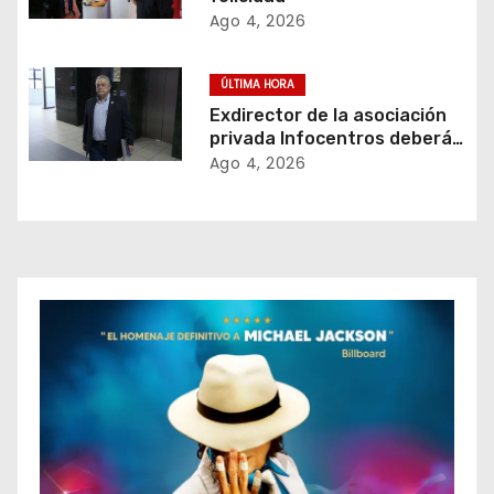
d
Ago 4, 2026
e
ÚLTIMA HORA
e
Exdirector de la asociación
privada Infocentros deberá
n
retribuir $ 3.1 millones al
Ago 4, 2026
Estado salvadoreño
t
r
a
d
a
s