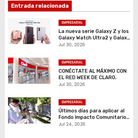
a
Entrada relacionada
c
EMPRESARIAL
i
La nueva serie Galaxy Z y los
Galaxy Watch Ultra2 y Galaxy
ó
Watch9 inauguran una
Jul 30, 2026
experiencia más inteligente,
n
personalizada y conectada
EMPRESARIAL
para trabajar, crear, cuidar la
d
salud y disfrutar el día a día.
CONÉCTATE AL MÁXIMO CON
EL RED WEEK DE CLARO.
e
Jul 30, 2026
e
EMPRESARIAL
n
Últimos días para aplicar al
Fondo Impacto Comunitario
t
de TELUS Digital El Salvador.
Jul 24, 2026
r