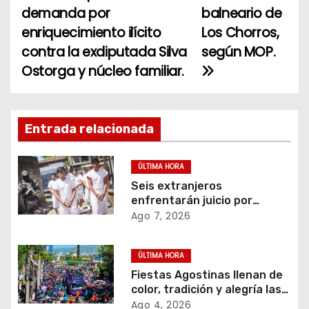
demanda por
balneario de
a
enriquecimiento ilícito
Los Chorros,
contra la exdiputada Silva
según MOP.
v
Ostorga y núcleo familiar.
e
g
Entrada relacionada
a
c
ÚLTIMA HORA
Seis extranjeros
i
enfrentarán juicio por
transportar 1,102 kilos de
Ago 7, 2026
ó
cocaína.
n
ÚLTIMA HORA
Fiestas Agostinas llenan de
d
color, tradición y alegría las
calles de San Salvador
Ago 4, 2026