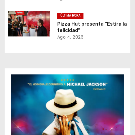
e
e
ÚLTIMA HORA
Pizza Hut presenta “Estira la
n
felicidad”
Ago 4, 2026
t
r
a
d
a
s